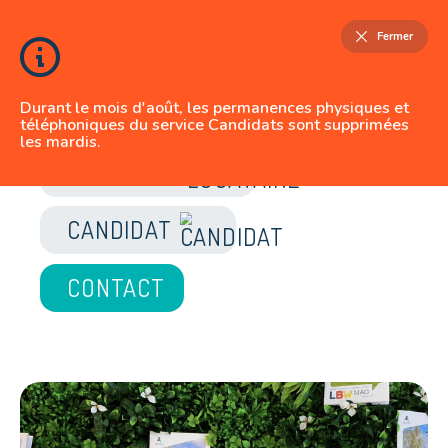
Fermer
Durant le mois d'août, les permanences physiques et
téléphoniques du service Candidats sont supprimées
les mardis.
JE SUIS
LOCATAIRE
CANDIDAT
CONTACT