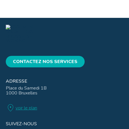
CONTACTEZ NOS SERVICES
ADRESSE
Place du Samedi 1B
1000 Bruxelles
location_on
voir le plan
SUIVEZ-NOUS