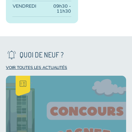
VENDREDI
09h30 -
11h30
notifications_active
QUOI DE NEUF ?
VOIR TOUTES LES ACTUALITÉS
breaking_news