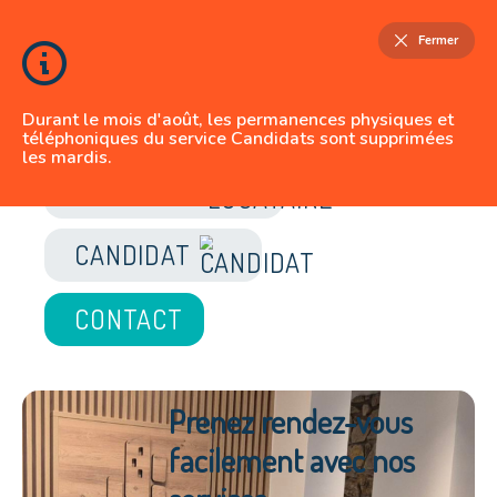
Fermer
Durant le mois d'août, les permanences physiques et
téléphoniques du service Candidats sont supprimées
les mardis.
JE SUIS
LOCATAIRE
CANDIDAT
CONTACT
Prenez rendez-vous
facilement avec nos