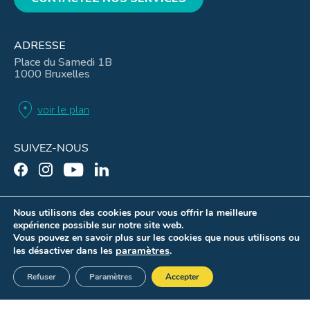
ADRESSE
Place du Samedi 1B
1000 Bruxelles
location_on
voir le plan
SUIVEZ-NOUS
Nous utilisons des cookies pour vous offrir la meilleure
expérience possible sur notre site web.
Mentions légales
Vous pouvez en savoir plus sur les cookies que nous utilisons ou
Conditions d’utilisation
paramètres
.
les désactiver dans les
Gouvernance
Refuser
Paramètres
Accepter
Paramètres des cookies