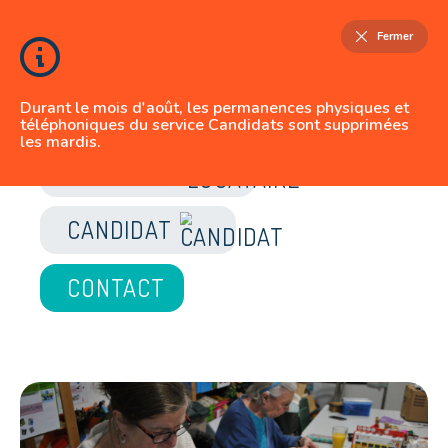
Fermer
Durant le mois d'août, les permanences physiques et
téléphoniques du service Candidats sont supprimées
les mardis.
JE SUIS
LOCATAIRE
CANDIDAT
CONTACT