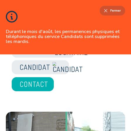
Fermer
Durant le mois d'août, les permanences physiques et
téléphoniques du service Candidats sont supprimées
les mardis.
JE SUIS
LOCATAIRE
CANDIDAT
CONTACT