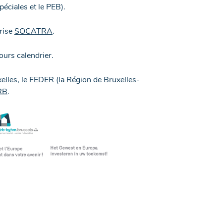
éciales et le PEB).
prise
SOCATRA
.
ours calendrier.
elles,
le
FEDER
(la Région de Bruxelles-
RB
.