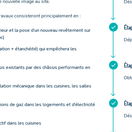
e nouvelle image au site.
Dés
 travaux consisteront principalement en :
Étap
érieur et la pose d’un nouveau revêtement sur
nc)
Dép
lation + étanchéité) qui empêchera les
Étap
is existants par des châssis performants en
Obt
lation mécanique dans les cuisines, les salles
Étap
ions de gaz dans les logements et d’électricité
Dés
tif dans les cuisines