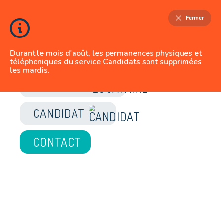
Fermer
Durant le mois d'août, les permanences physiques et
téléphoniques du service Candidats sont supprimées
les mardis.
JE SUIS
LOCATAIRE
CANDIDAT
CONTACT