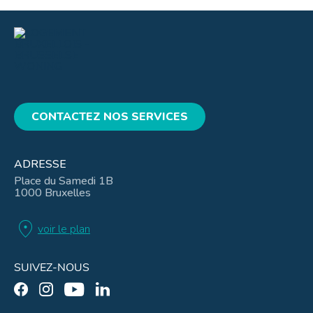
CONTACTEZ NOS SERVICES
ADRESSE
Place du Samedi 1B
1000 Bruxelles
location_on
voir le plan
SUIVEZ-NOUS