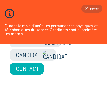
Fermer
Durant le mois d'août, les permanences physiques et
téléphoniques du service Candidats sont supprimées
les mardis.
JE SUIS
LOCATAIRE
CANDIDAT
CONTACT