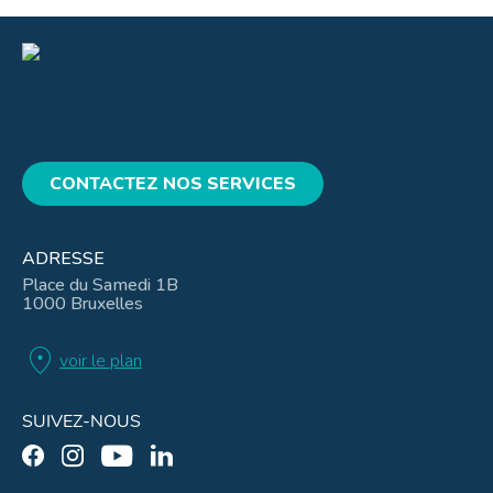
CONTACTEZ NOS SERVICES
ADRESSE
Place du Samedi 1B
1000 Bruxelles
location_on
voir le plan
SUIVEZ-NOUS