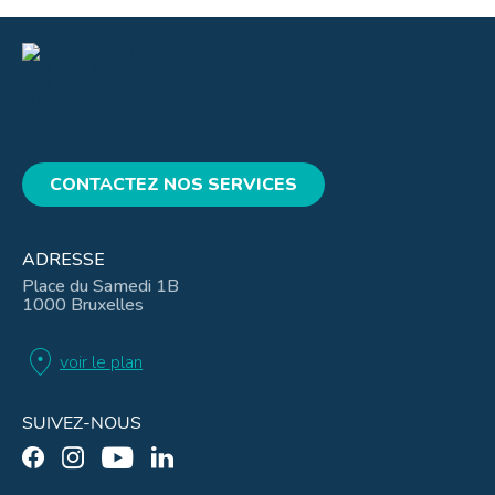
CONTACTEZ NOS SERVICES
ADRESSE
Place du Samedi 1B
1000 Bruxelles
location_on
voir le plan
SUIVEZ-NOUS