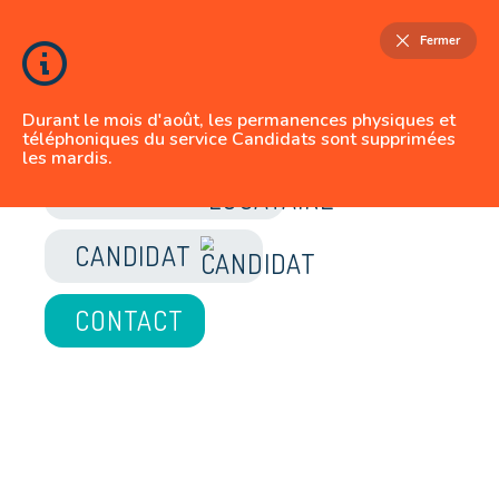
Fermer
Durant le mois d'août, les permanences physiques et
téléphoniques du service Candidats sont supprimées
les mardis.
JE SUIS
LOCATAIRE
CANDIDAT
CONTACT