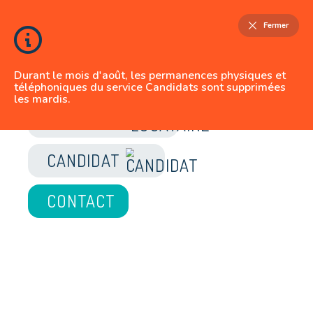
Fermer
Durant le mois d'août, les permanences physiques et
téléphoniques du service Candidats sont supprimées
les mardis.
JE SUIS
LOCATAIRE
CANDIDAT
CONTACT