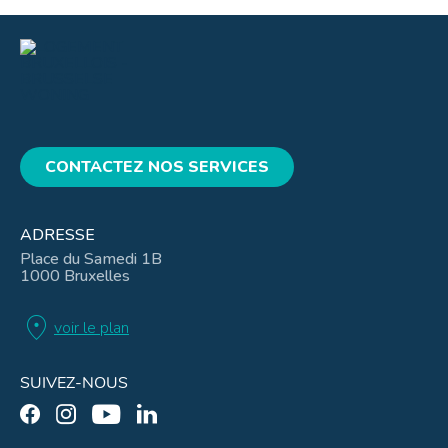
CONTACTEZ NOS SERVICES
ADRESSE
Place du Samedi 1B
1000 Bruxelles
location_on
voir le plan
SUIVEZ-NOUS