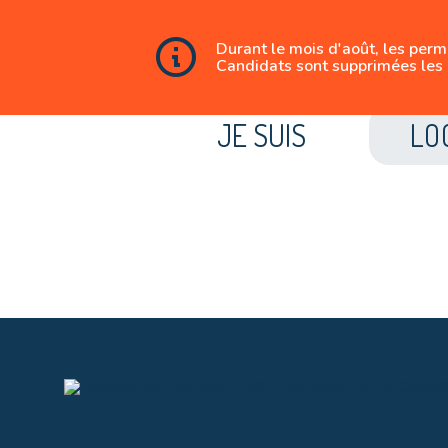
Durant le mois d'août, les per
Candidats sont supprimées les 
JE SUIS
LO