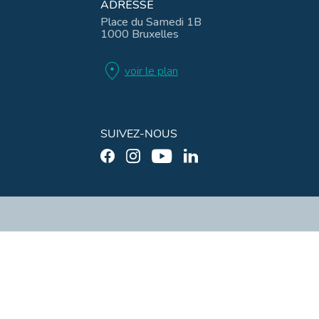
ADRESSE
Place du Samedi 1B
1000 Bruxelles
location_on
voir le plan
SUIVEZ-NOUS