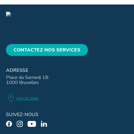
CONTACTEZ NOS SERVICES
ADRESSE
Place du Samedi 1B
1000 Bruxelles
location_on
voir le plan
SUIVEZ-NOUS