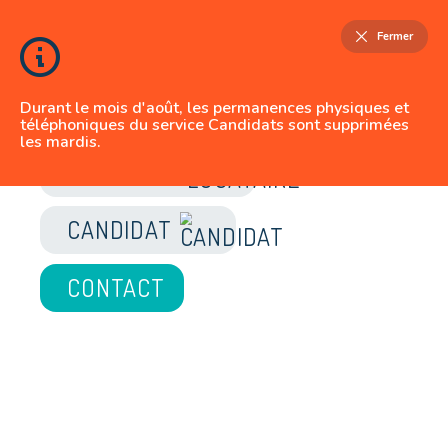
Fermer
Durant le mois d'août, les permanences physiques et
téléphoniques du service Candidats sont supprimées
les mardis.
JE SUIS
LOCATAIRE
CANDIDAT
CONTACT