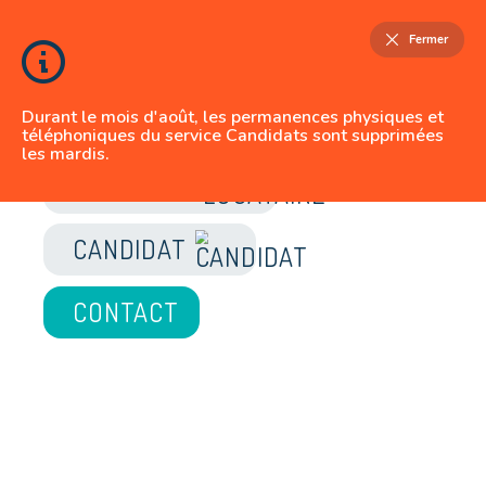
Fermer
Durant le mois d'août, les permanences physiques et
téléphoniques du service Candidats sont supprimées
les mardis.
JE SUIS
LOCATAIRE
CANDIDAT
CONTACT