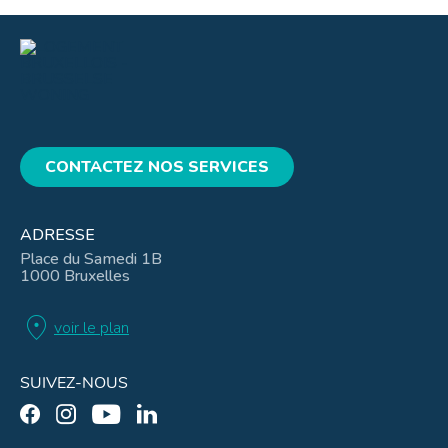
CONTACTEZ NOS SERVICES
ADRESSE
Place du Samedi 1B
1000 Bruxelles
location_on
voir le plan
SUIVEZ-NOUS