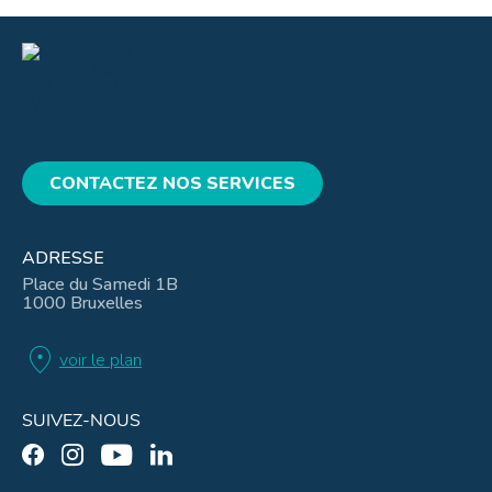
CONTACTEZ NOS SERVICES
ADRESSE
Place du Samedi 1B
1000 Bruxelles
location_on
voir le plan
SUIVEZ-NOUS