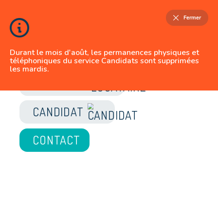
Fermer
Durant le mois d'août, les permanences physiques et
téléphoniques du service Candidats sont supprimées
les mardis.
JE SUIS
LOCATAIRE
CANDIDAT
CONTACT