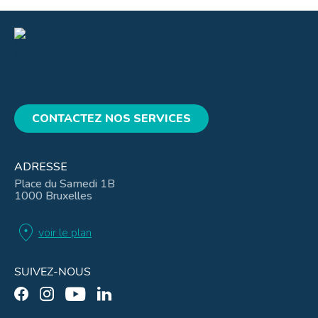
CONTACTEZ NOS SERVICES
ADRESSE
Place du Samedi 1B
1000 Bruxelles
location_on
voir le plan
SUIVEZ-NOUS