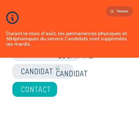
Fermer
Durant le mois d'août, les permanences physiques et
téléphoniques du service Candidats sont supprimées
les mardis.
JE SUIS
LOCATAIRE
CANDIDAT
CONTACT