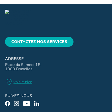
CONTACTEZ NOS SERVICES
ADRESSE
Place du Samedi 1B
1000 Bruxelles
location_on
voir le plan
SUIVEZ-NOUS