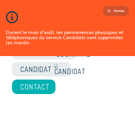
Fermer
Durant le mois d'août, les permanences physiques et
téléphoniques du service Candidats sont supprimées
les mardis.
JE SUIS
LOCATAIRE
CANDIDAT
CONTACT