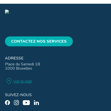
CONTACTEZ NOS SERVICES
ADRESSE
Place du Samedi 1B
1000 Bruxelles
location_on
voir le plan
SUIVEZ-NOUS