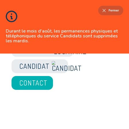
Fermer
Durant le mois d'août, les permanences physiques et
téléphoniques du service Candidats sont supprimées
les mardis.
JE SUIS
LOCATAIRE
CANDIDAT
CONTACT