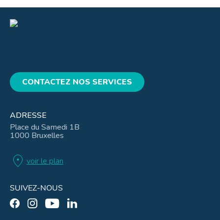
CONTACTEZ NOS SERVICES
ADRESSE
Place du Samedi 1B
1000 Bruxelles
location_on
voir le plan
SUIVEZ-NOUS