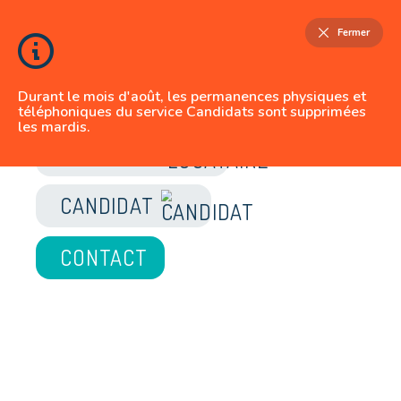
Fermer
Durant le mois d'août, les permanences physiques et
téléphoniques du service Candidats sont supprimées
les mardis.
JE SUIS
LOCATAIRE
CANDIDAT
CONTACT