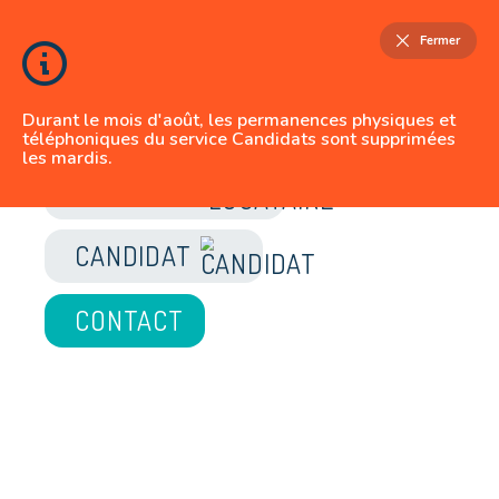
Fermer
Durant le mois d'août, les permanences physiques et
téléphoniques du service Candidats sont supprimées
les mardis.
JE SUIS
LOCATAIRE
CANDIDAT
CONTACT