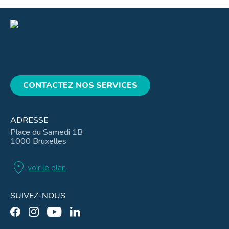
CONTACTEZ NOS SERVICES
ADRESSE
Place du Samedi 1B
1000 Bruxelles
location_on
voir le plan
SUIVEZ-NOUS