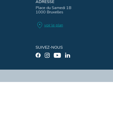
ADRESSE
Place du Samedi 1B
1000 Bruxelles
location_on
voir le plan
SUIVEZ-NOUS