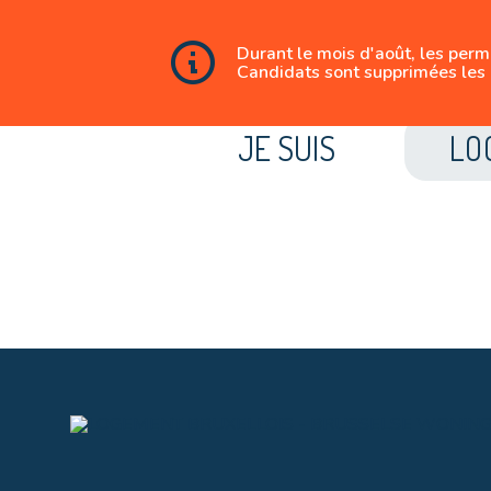
Durant le mois d'août, les per
Candidats sont supprimées les 
JE SUIS
LO