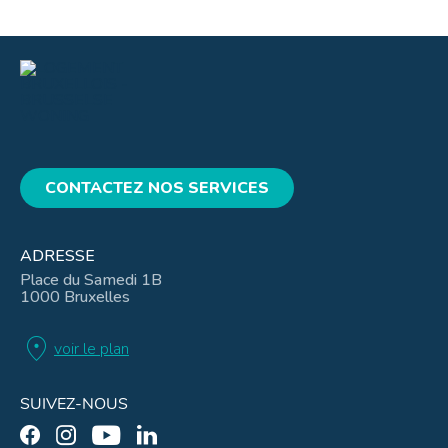
CONTACTEZ NOS SERVICES
ADRESSE
Place du Samedi 1B
1000 Bruxelles
location_on
voir le plan
SUIVEZ-NOUS