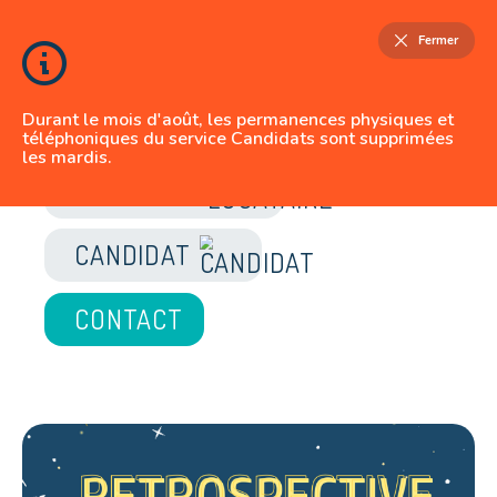
Fermer
Durant le mois d'août, les permanences physiques et
téléphoniques du service Candidats sont supprimées
les mardis.
JE SUIS
LOCATAIRE
CANDIDAT
CONTACT