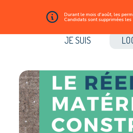
Durant le mois d'août, les per
Candidats sont supprimées les 
JE SUIS
LO