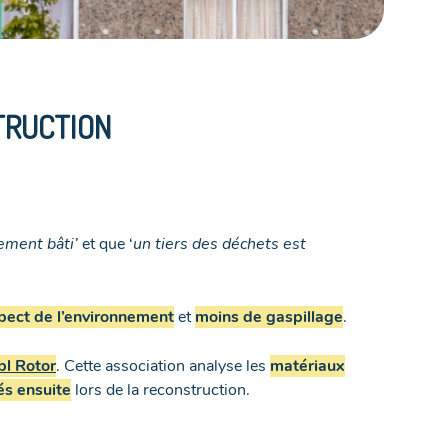
TRUCTION
ement bâti’
et que ‘
un tiers des déchets est
pect de l’environnement
et
moins de gaspillage
.
bl Rotor
. Cette association analyse les
matériaux
sés ensuite
lors de la reconstruction.