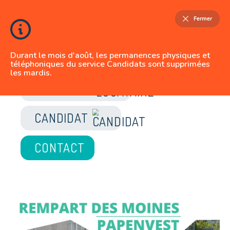
Fermer
Durant le mois d'août, les permanences physiques et
téléphoniques du service Candidats sont supprimées
les mardis.
JE SUIS
LOCATAIRE
CANDIDAT
CONTACT