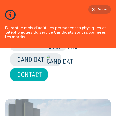
Fermer
Durant le mois d'août, les permanences physiques et
téléphoniques du service Candidats sont supprimées
les mardis.
JE SUIS
LOCATAIRE
CANDIDAT
CONTACT