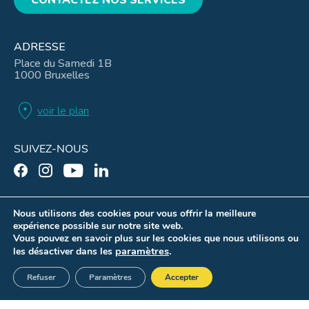
ADRESSE
Place du Samedi 1B
1000 Bruxelles
location_on
voir le plan
SUIVEZ-NOUS
Nous utilisons des cookies pour vous offrir la meilleure
expérience possible sur notre site web.
Mentions légales
Vous pouvez en savoir plus sur les cookies que nous utilisons ou
Conditions d’utilisation
paramètres
.
les désactiver dans les
Gouvernance
Refuser
Paramètres
Accepter
Paramètres des cookies