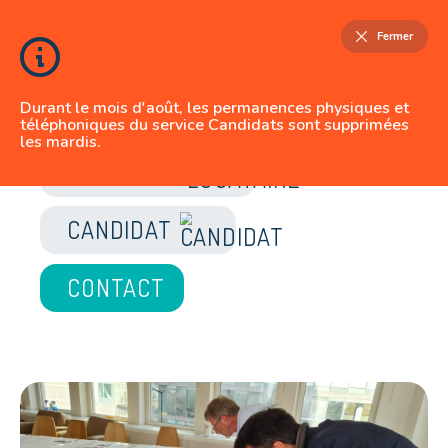
Fermer
Durant le mois d'août, les permanences physiques et
téléphoniques du service Candidats sont supprimées
les mardis.
JE SUIS
LOCATAIRE
CANDIDAT
CONTACT