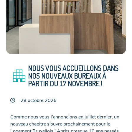
NOUS VOUS ACCUEILLONS DANS
apartment
NOS NOUVEAUX BUREAUX À
PARTIR DU 17 NOVEMBRE !
28 octobre 2025
Comme nous vous l’annoncions
en juillet dernie
r
, un
nouveau chapitre s’ouvre prochainement pour le
Logement Bruxellois ! Après presque 10 ans passés