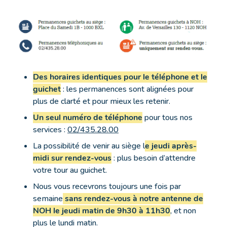
Des horaires identiques pour le téléphone et le
guichet
: les permanences sont alignées pour
plus de clarté et pour mieux les retenir.
Un seul numéro de téléphone
pour tous nos
services :
02/435.28.00
La possibilité de venir au siège l
e jeudi après-
midi sur rendez-vous
: plus besoin d’attendre
votre tour au guichet.
Nous vous recevrons toujours une fois par
semaine
sans rendez-vous à notre antenne de
NOH le jeudi matin de 9h30 à 11h30
, et non
plus le lundi matin.