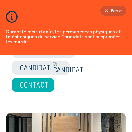
Fermer
Durant le mois d'août, les permanences physiques et
téléphoniques du service Candidats sont supprimées
les mardis.
JE SUIS
LOCATAIRE
CANDIDAT
CONTACT