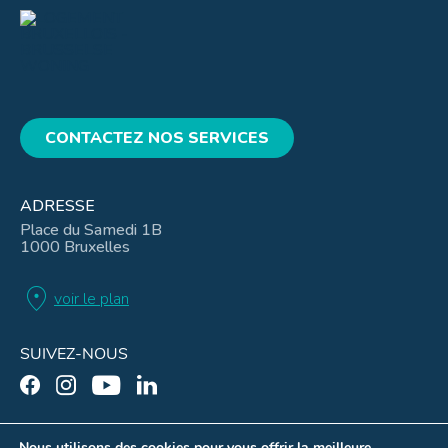
CONTACTEZ NOS SERVICES
ADRESSE
Place du Samedi 1B
1000 Bruxelles
location_on
voir le plan
SUIVEZ-NOUS
Nous utilisons des cookies pour vous offrir la meilleure