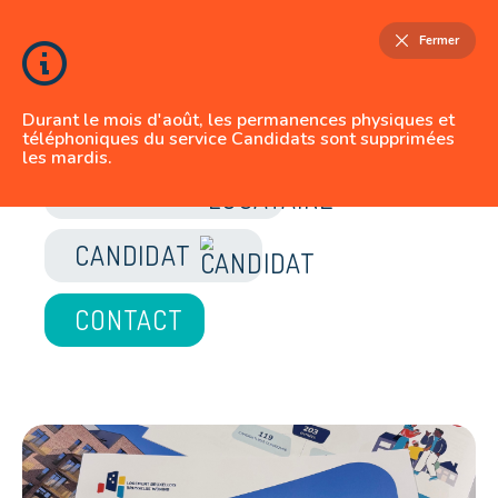
Fermer
Durant le mois d'août, les permanences physiques et
téléphoniques du service Candidats sont supprimées
les mardis.
JE SUIS
LOCATAIRE
CANDIDAT
CONTACT