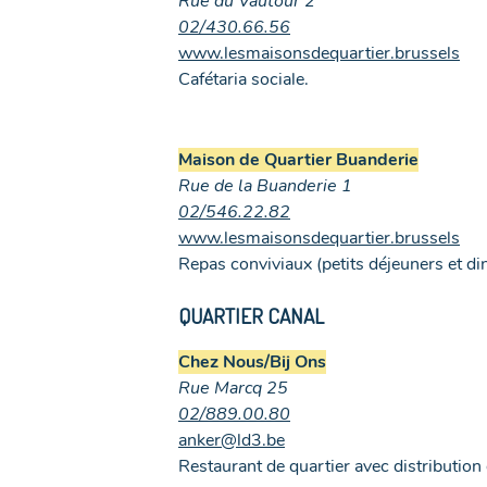
Rue du Vautour 2
02/430.66.56
www.lesmaisonsdequartier.brussels
Cafétaria sociale.
Maison de Quartier Buanderie
Rue de la Buanderie 1
02/546.22.82
www.lesmaisonsdequartier.brussels
Repas conviviaux (petits déjeuners et din
QUARTIER CANAL
Chez Nous/Bij Ons
Rue Marcq 25
02/889.00.80
anker@ld3.be
Restaurant de quartier avec distribution