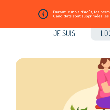
Durant le mois d'août, les per
Candidats sont supprimées les 
JE SUIS
LO