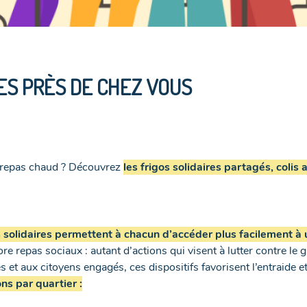
ES PRÈS DE CHEZ VOUS
n repas chaud ? Découvrez
les frigos solidaires partagés, colis
es solidaires permettent à chacun d’accéder plus facilement à
ore repas sociaux : autant d’actions qui visent à lutter contre le 
es et aux citoyens engagés, ces dispositifs favorisent l’entraide e
ns par quartier :