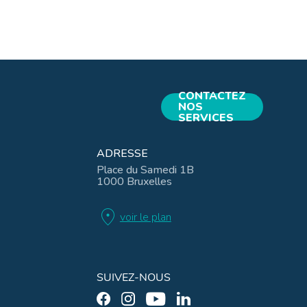
CONTACTEZ
NOS
SERVICES
ADRESSE
Place du Samedi 1B
1000 Bruxelles
location_on
voir le plan
SUIVEZ-NOUS