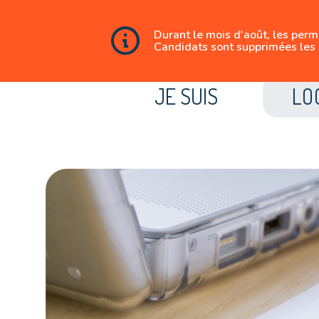
Durant le mois d'août, les per
Candidats sont supprimées les 
JE SUIS
LO