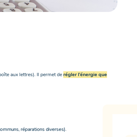
îte aux lettres). Il permet de
régler l’énergie que
s communs, réparations diverses).