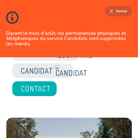
Fermer
Durant le mois d'août, les permanences physiques et
téléphoniques du service Candidats sont supprimées
les mardis.
JE SUIS
LOCATAIRE
CANDIDAT
CONTACT