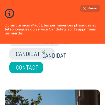
Fermer
Durant le mois d'août, les permanences physiques et
téléphoniques du service Candidats sont supprimées
les mardis.
JE SUIS
LOCATAIRE
CANDIDAT
CONTACT