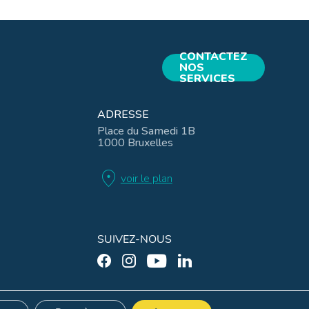
CONTACTEZ
NOS
SERVICES
ADRESSE
Place du Samedi 1B
1000 Bruxelles
location_on
voir le plan
SUIVEZ-NOUS