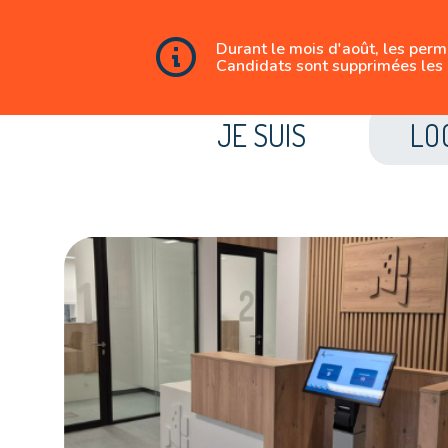
Durant le mois d'août, les per
Candidats sont supprimées les 
JE SUIS
LO