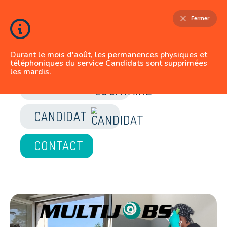
Fermer
Durant le mois d'août, les permanences physiques et
téléphoniques du service Candidats sont supprimées
les mardis.
JE SUIS
LOCATAIRE
CANDIDAT
CONTACT