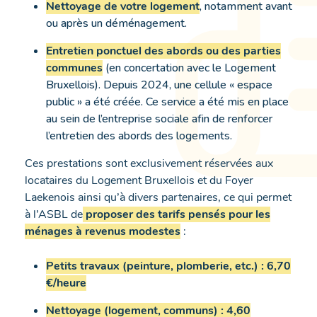
Nettoyage de votre logement
, notamment avant
ou après un déménagement.
Entretien ponctuel des abords ou des parties
communes
(en concertation avec le Logement
Bruxellois). Depuis 2024, une cellule « espace
public » a été créée. Ce service a été mis en place
au sein de l’entreprise sociale afin de renforcer
l’entretien des abords des logements.
Ces prestations sont exclusivement réservées aux
locataires du Logement Bruxellois et du Foyer
Laekenois ainsi qu’à divers partenaires, ce qui permet
à l’ASBL de
proposer des tarifs pensés pour les
ménages à revenus modestes
:
Petits travaux (peinture, plomberie, etc.) : 6,70
€/heure
Nettoyage (logement, communs) : 4,60