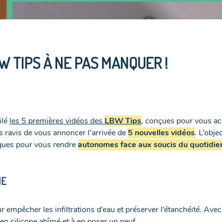
 TIPS À NE PAS MANQUER !
ilé
les 5 premières vidéos des
LBW Tips
, conçues pour vous ac
ravis de vous annoncer l’arrivée de
5 nouvelles vidéos
. L’obj
tiques pour vous rendre
autonomes face aux soucis du quotidie
NE
ur empêcher les infiltrations d’eau et préserver l’étanchéité. Avec
 en silicone abîmé et à en poser un neuf.