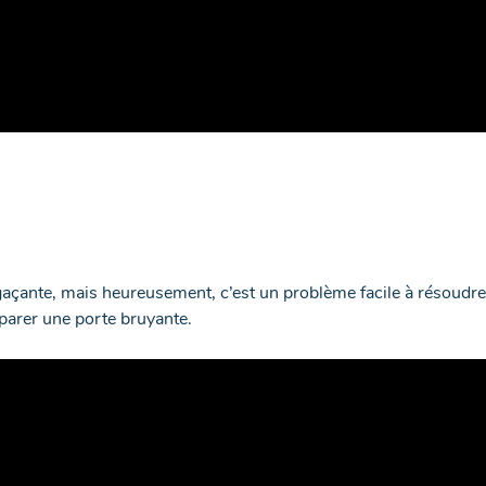
agaçante, mais heureusement, c’est un problème facile à résoud
parer une porte bruyante.