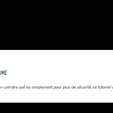
URE
un cylindre usé ou simplement pour plus de sécurité, ce tutorie